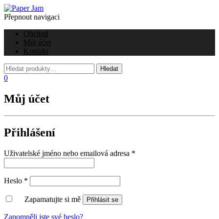
Přepnout navigaci
Obchod
Můj účet
Kontakt
0
Můj účet
Přihlášení
Uživatelské jméno nebo emailová adresa
*
Heslo
*
Zapamatujte si mě
Přihlásit se
Zapomněli jste své heslo?