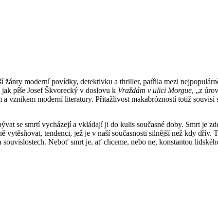
ší žánry moderní povídky, detektivku a thriller, patřila mezi nejpopulá
 jak píše Josef Škvorecký v doslovu k
Vraždám v ulici Morgue
, „z úro
em a vznikem moderní literatury. Přitažlivost makabrózností totiž souvisí 
vat se smrtí vycházejí a vkládají ji do kulis současné doby. Smrt je zd
leně vytěsňovat, tendenci, jež je v naší současnosti silnější než kdy d
ch souvislostech. Neboť smrt je, ať chceme, nebo ne, konstantou lidského