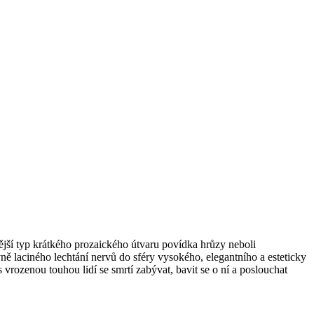
rnější typ krátkého prozaického útvaru povídka hrůzy neboli
vně laciného lechtání nervů do sféry vysokého, elegantního a esteticky
s vrozenou touhou lidí se smrtí zabývat, bavit se o ní a poslouchat