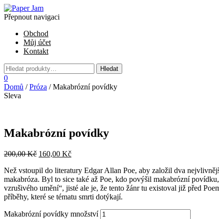
Přepnout navigaci
Obchod
Můj účet
Kontakt
0
Domů
/
Próza
/ Makabrózní povídky
Sleva
Makabrózní povídky
200,00
Kč
160,00
Kč
Než vstoupil do literatury Edgar Allan Poe, aby založil dva nejvlivněj
makabróza. Byl to sice také až Poe, kdo povýšil makabrózní povídku,
vzrušivého umění“, jisté ale je, že tento žánr tu existoval již před Po
příběhy, které se tématu smrti dotýkají.
Makabrózní povídky množství