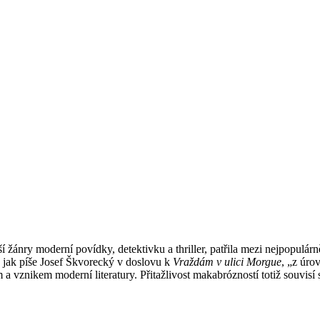
ší žánry moderní povídky, detektivku a thriller, patřila mezi nejpopulá
 jak píše Josef Škvorecký v doslovu k
Vraždám v ulici Morgue
, „z úro
em a vznikem moderní literatury. Přitažlivost makabrózností totiž souvisí 