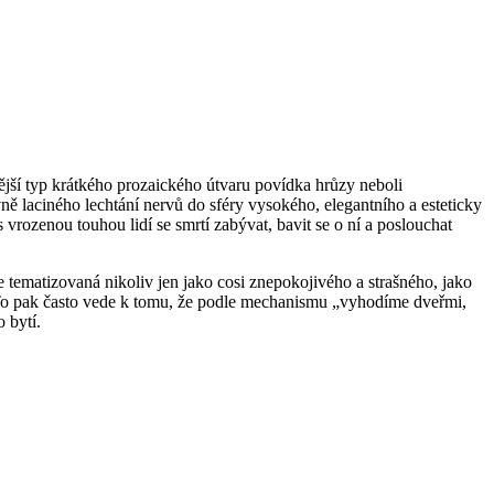
rnější typ krátkého prozaického útvaru povídka hrůzy neboli
vně laciného lechtání nervů do sféry vysokého, elegantního a esteticky
s vrozenou touhou lidí se smrtí zabývat, bavit se o ní a poslouchat
e tematizovaná nikoliv jen jako cosi znepokojivého a strašného, jako
řív. To pak často vede k tomu, že podle mechanismu „vyhodíme dveřmi,
 bytí.