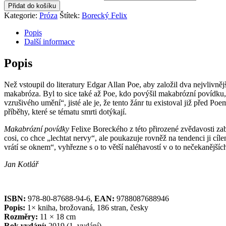
Přidat do košíku
Kategorie:
Próza
Štítek:
Borecký Felix
Popis
Další informace
Popis
Než vstoupil do literatury Edgar Allan Poe, aby založil dva nejvlivněj
makabróza. Byl to sice také až Poe, kdo povýšil makabrózní povídku,
vzrušivého umění“, jisté ale je, že tento žánr tu existoval již před Po
příběhy, které se tématu smrti dotýkají.
Makabrózní povídky
Felixe Boreckého z této přirozené zvědavosti zabý
cosi, co chce „lechtat nervy“, ale poukazuje rovněž na tendenci ji cí
vrátí se oknem“, vyhřezne s o to větší naléhavostí v o to nečekanější
Jan Kotlář
ISBN:
978-80-87688-94-6,
EAN:
9788087688946
Popis:
1× kniha, brožovaná, 186 stran, česky
Rozměry:
11 × 18 cm
Rok vydání:
2019 (1. vydání)