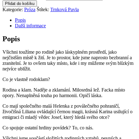
Přidat do košíku
Kategorie:
Próza
Štítek:
Trnková Pavla
Popis
Další informace
Popis
Všichni toužíme po rodině jako láskyplném prostředí, jako
nejčistším místě k žití. Je to prostor, kde jsme naprosto bezbranní a
zranitelní. Je to ovšem taky místo, kde i my můžeme svým blízkým
nejvíce ublížit.
Co je vlastně rodoklam?
Rodina a klam. Naděje a zklamání. Milosrdná lež. Facka místo
opory. Nenaplněná touha po harmonii. Opičí láska.
Co mají společného malá Helenka z poválečného pohraničí,
živočišná Liliana ovládající černou magii, krásná Karina usilující o
emigraci či mladý vědec Josef, který hledá svého otce?
Co spojuje ostatní hrdiny povídek? To, co nás.
Všichni jsme součástí složitých rodinných vztahů, pevných a