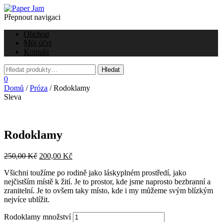
Přepnout navigaci
Obchod
Můj účet
Kontakt
0
Domů
/
Próza
/ Rodoklamy
Sleva
Rodoklamy
250,00
Kč
200,00
Kč
Všichni toužíme po rodině jako láskyplném prostředí, jako
nejčistším místě k žití. Je to prostor, kde jsme naprosto bezbranní a
zranitelní. Je to ovšem taky místo, kde i my můžeme svým blízkým
nejvíce ublížit.
Rodoklamy množství