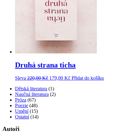
Druhá strana ticha
Sleva
220,00
Kč
179,00
Kč
Přidat do košíku
Dětská literatura
(1)
Naučná literatura
(2)
Próza
(67)
Poezie
(48)
Umění
(15)
Ostatní
(14)
Autoři