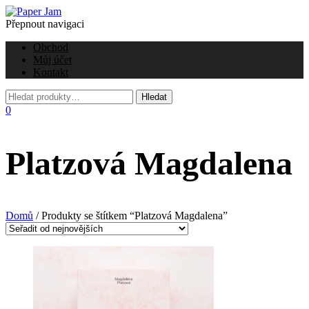
Přepnout navigaci
Obchod
Můj účet
Kontakt
0
Platzová Magdalena
Domů
/ Produkty se štítkem “Platzová Magdalena”